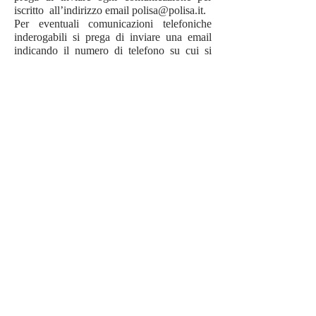
iscritto all’indirizzo email
polisa@polisa.it
.
Per eventuali comunicazioni telefoniche
inderogabili si prega di inviare una email
indicando il numero di telefono su cui si
vuole essere richiamati.
Solo per emergenze si utilizzi il centralino
telefonico
06 4745008
Grazie
La Segreteria
Avviso per gli allievi del Politecnico
Alla luce della nuova migliorata situazione
relativa all’emergenza Covid 19, la seduta di
Laurea precedentemente sospesa è
riconvocata per il 24 Febbraio 2021 a partire
dalle h 12.00 presso la sede storica del
Politecnico a Feroleto Antico (CZ) nel
Palazzo Barra, Via Calderone 2 e, per la
proclamazione, nella Sala Conferenze di
Palazzo Cosentini, Via Cosentini 1.
Gli ingressi nella Sala Lauree di Palazzo
Barra e nella Sala Conferenze di Palazzo